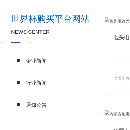
世界杯购买平台网站
NEWS CENTER
包头电
企业新闻
查看更多
行业新闻
通知公告