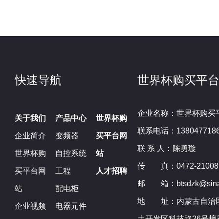
快速导航
世界杯购买平
企业名称：世界杯购买
关于我们
产品中心
世界杯购
联系电话：138047718
企业简介
变频器
买平台网
联 系 人：陈勇璇
世界杯购
自控系统
站
传 真：0472-21008
买平台网
工程
人才招聘
邮 箱：btsdzk@sina
站
配电柜
地 址：内蒙古自治
企业视频
电器元件
土开发区科技路26号檀