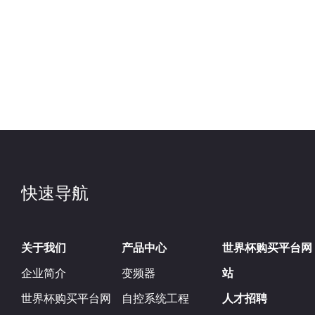
快速导航
关于我们
产品中心
世界杯购买平台网
企业简介
变频器
站
世界杯购买平台网
自控系统工程
人才招聘