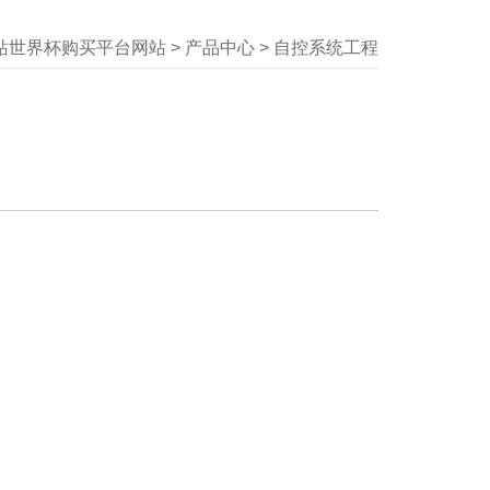
站世界杯购买平台网站
>
产品中心
>
自控系统工程