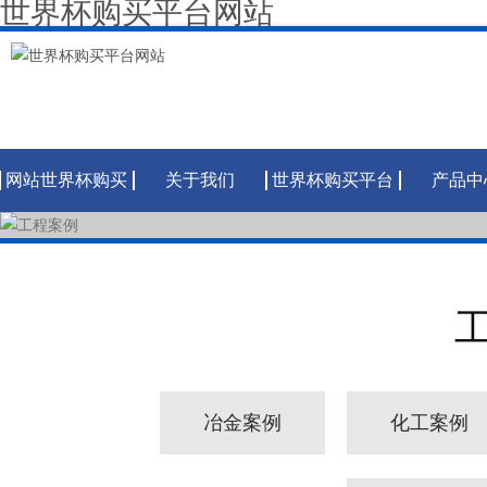
世界杯购买平台网站
网站世界杯购买
关于我们
世界杯购买平台
产品中
平台网站
网站
冶金案例
化工案例