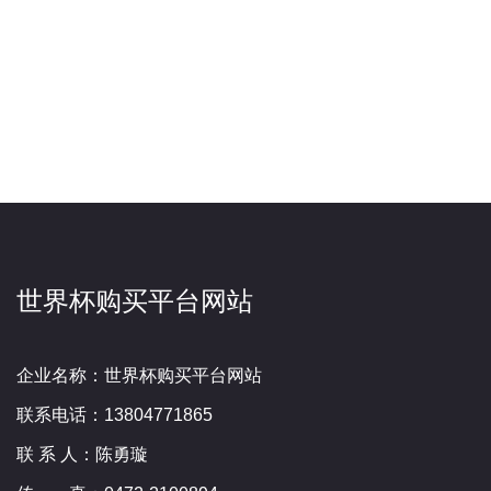
世界杯购买平台网站
企业名称：世界杯购买平台网站
联系电话：13804771865
联 系 人：陈勇璇