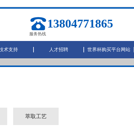
13804771865
服务热线
技术支持
人才招聘
世界杯购买平台网站
萃取工艺