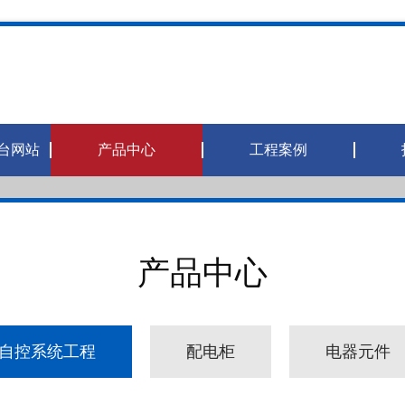
台网站
产品中心
工程案例
产品中心
自控系统工程
配电柜
电器元件